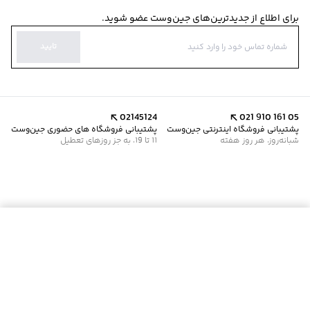
برای اطلاع از جدیدترین‌های جین‌وست عضو شوید.
تایید
02145124
021 910 161 05
پشتیبانی فروشگاه اینترنتی جین‌وست
پشتیبانی فروشگاه های حضوری جین‌وست
شبانه‌روز، هر روز هفته
11 تا 19، به جز روزهای تعطیل
موجود شد خبرم کن