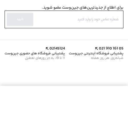
برای اطلاع از جدیدترین‌های جین‌وست عضو شوید.
تایید
02145124
021 910 161 05
پشتیبانی فروشگاه اینترنتی جین‌وست
پشتیبانی فروشگاه های حضوری جین‌وست
شبانه‌روز، هر روز هفته
11 تا 19، به جز روزهای تعطیل
موجود شد خبرم کن