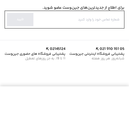
برای اطلاع از جدیدترین‌های جین‌وست عضو شوید.
تایید
02145124
021 910 161 05
پشتیبانی فروشگاه اینترنتی جین‌وست
پشتیبانی فروشگاه های حضوری جین‌وست
شبانه‌روز، هر روز هفته
11 تا 19، به جز روزهای تعطیل
موجود شد خبرم کن