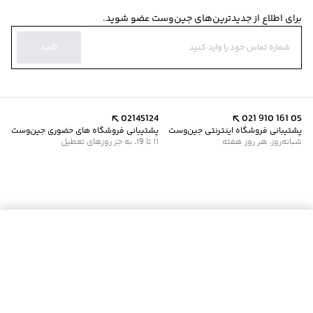
برای اطلاع از جدیدترین‌های جین‌وست عضو شوید.
تایید
02145124
021 910 161 05
پشتیبانی فروشگاه اینترنتی جین‌وست
پشتیبانی فروشگاه های حضوری جین‌وست
شبانه‌روز، هر روز هفته
11 تا 19، به جز روزهای تعطیل
موجود شد خبرم کن