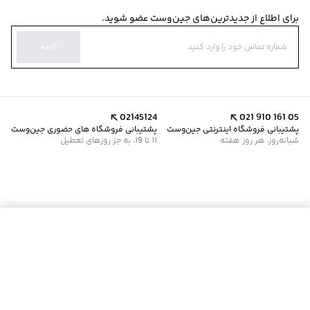
برای اطلاع از جدیدترین‌های جین‌وست عضو شوید.
تایید
02145124
021 910 161 05
پشتیبانی فروشگاه اینترنتی جین‌وست
پشتیبانی فروشگاه های حضوری جین‌وست
شبانه‌روز، هر روز هفته
11 تا 19، به جز روزهای تعطیل
موجود شد خبرم کن