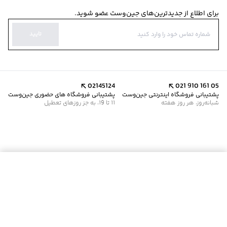
برای اطلاع از جدیدترین‌های جین‌وست عضو شوید.
تایید
02145124
021 910 161 05
پشتیبانی فروشگاه اینترنتی جین‌وست
پشتیبانی فروشگاه های حضوری جین‌وست
شبانه‌روز، هر روز هفته
11 تا 19، به جز روزهای تعطیل
موجود شد خبرم کن