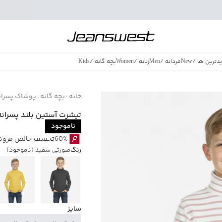
دترین ها
/
New
مردانه
/
Men
زنانه
/
Women
بچه گانه
/
Kids
فروش ویژه
/
azing Sales
خانه
بچه گانه
پوشاک پسران
تیشرت آستین بلند پسرانه بالنو م
ناموجود
60%تخفیف خالص فروش ویژه با اقساط اسنپ پی بدون کارمزد
رنگ
صورتی سفید
(ناموجود)
سایز