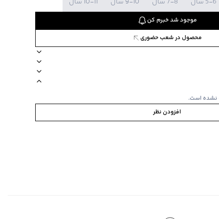
5-6 سال
7-8 سال
9-10 سال
10-11 سال
موجود شد خبرم کن
محصول در شعب حضوری
8221306
ند بالنو
مناسب برای کودکان
نحوه شستشو به صورت مجزا یا با رنگ‌های مشابه
 نشده است.
افزودن نظر
ی
ت کشسانی دارد، مدل یقه سه سانتی
ا یا با رنگ‌های مشابه
‌گراد
‌گراد