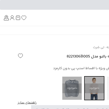
Am
ه
تی شرت
دل 8221306B005
ناموجود
ناموجود
راهنمای سایز