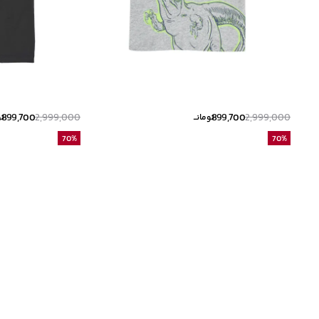
899,700
2,999,000
899,700
2,999,000
تومانــ
تو
70
%
70
%