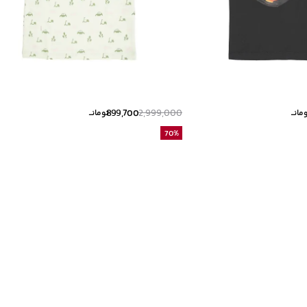
899,700
2,999,000
مانــ
تومانــ
70
%