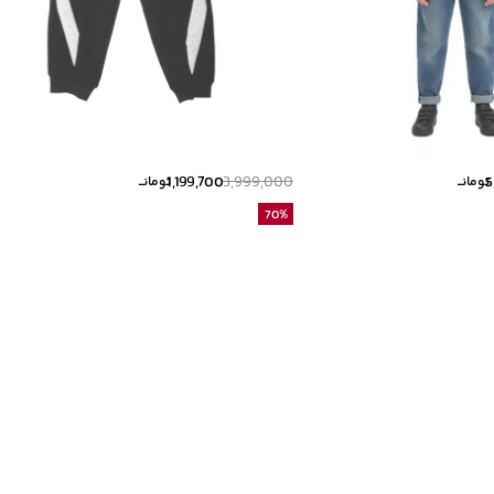
1,199,700
3,999,000
5
تومانــ
تومانــ
70
%