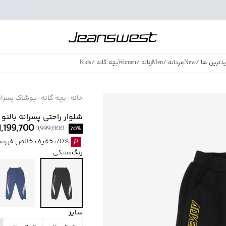
دترین ها
/
New
مردانه
/
Men
زنانه
/
Women
بچه گانه
/
Kids
فروش ویژه
/
azing Sales
خانه
بچه گانه
پوشاک پسران
شلوار راحتی پسرانه بالنو مدل B005
1,199,700
3,999,000
70
%
70%تخفیف خالص فروش ویژه با اقساط اسنپ پی بدون کارمزد
رنگ
مشکی
سایز