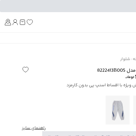
Am
ه
شلوار
8222413
تومانــ
راهنمای سایز