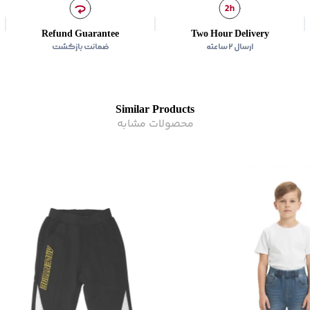
رده سنی
:
کودک(2-10 سال)
زیر گروه
:
شلوار
Refund Guarantee
Two Hour Delivery
ارسال ۲ ساعته
ضمانت بازگشت
Similar Products
محصولات مشابه