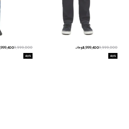
,999,400
9,999,000
5,999,400
9,999,000
تومانــ
40
%
40
%