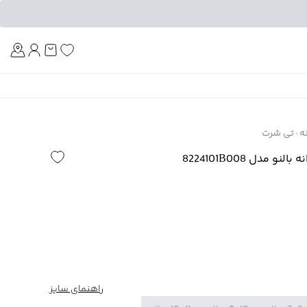
Am
ه
تی شرت
 مدل 8224101B008
راهنمای سایز