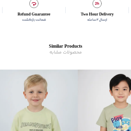
برند
:
بالنو
رده سنی
:
کودک(2-10 سال)
Refund Guarantee
Two Hour Delivery
زیر گروه
:
تی شرت
ارسال ۲ ساعته
ضمانت بازگشت
Similar Products
محصولات مشابه