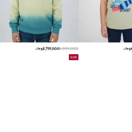
2,799,600
6,999,000
ومانــ
تومانــ
60
%