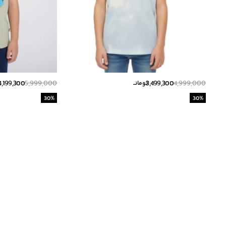
4,199,300
5,999,000
3,499,300
4,999,000
تومانــ
ت
30
%
30
%