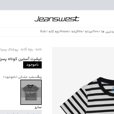
دترین ها
/
New
مردانه
/
Men
زنانه
/
Women
بچه گانه
/
Kids
فروش ویژه
/
azing Sales
خانه
بچه گانه
پوشاک پسران
تیشرت آستین کوتاه پسرانه بالنو
ناموجود
رنگ
سفید مشکی
(ناموجود)
ناموجود
سایز