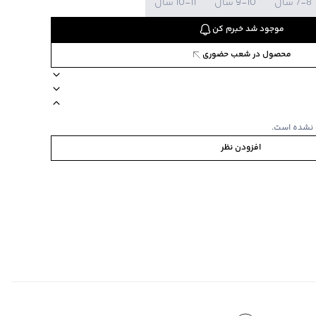
7-8 سال
9-10 سال
10-11 سال
موجود شد خبرم کن
محصول در شعب حضوری
82241
سب برای کودکان
آستین کوتاه
ضخامت کم
طرح راه‌راه
نحوه شستشو به صو
 نشده است.
افزودن نظر
ی
ا یا با رنگ‌های مشابه
‌گراد
‌گراد
چاپی