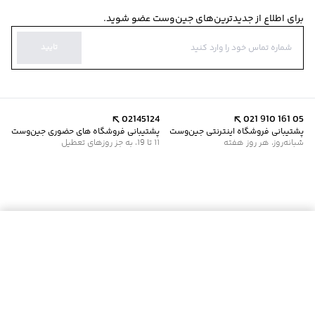
برای اطلاع از جدیدترین‌های جین‌وست عضو شوید.
تایید
02145124
021 910 161 05
پشتیبانی فروشگاه اینترنتی جین‌وست
پشتیبانی فروشگاه های حضوری جین‌وست
شبانه‌روز، هر روز هفته
11 تا 19، به جز روزهای تعطیل
موجود شد خبرم کن