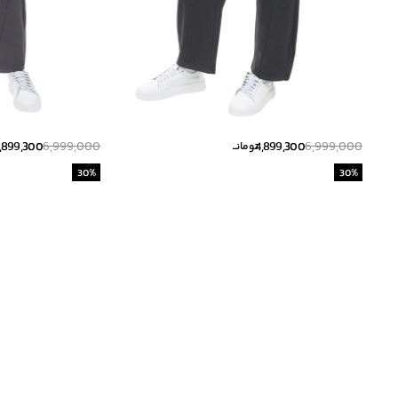
,899,300
6,999,000
4,899,300
6,999,000
تومانــ
30
%
30
%