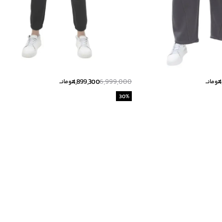
4,899,300
6,999,000
4
تومانــ
تومانــ
30
%