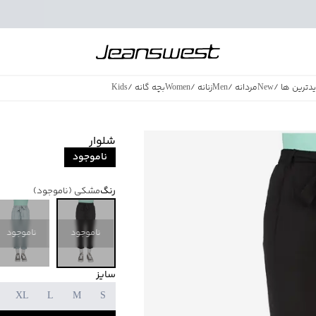
دترین ها
/
New
مردانه
/
Men
زنانه
/
Women
بچه گانه
/
Kids
فروش ویژه
/
azing Sales
شلوار
ناموجود
رنگ
مشکی
(ناموجود)
ناموجود
ناموجود
سایز
XL
L
M
S