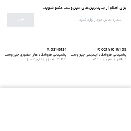
برای اطلاع از جدیدترین‌های جین‌وست عضو شوید.
تایید
02145124
021 910 161 05
پشتیبانی فروشگاه اینترنتی جین‌وست
پشتیبانی فروشگاه های حضوری جین‌وست
شبانه‌روز، هر روز هفته
11 تا 19، به جز روزهای تعطیل
موجود شد خبرم کن