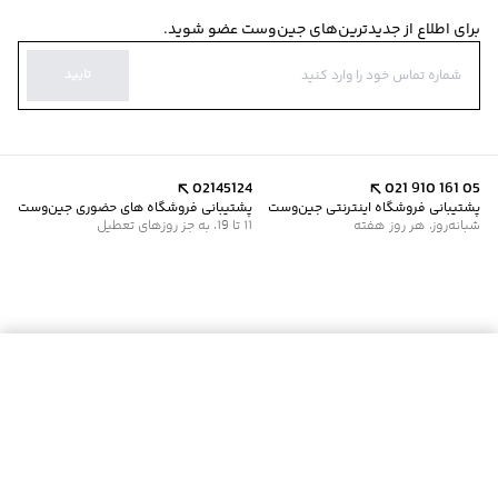
برای اطلاع از جدیدترین‌های جین‌وست عضو شوید.
تایید
02145124
021 910 161 05
پشتیبانی فروشگاه اینترنتی جین‌وست
پشتیبانی فروشگاه های حضوری جین‌وست
شبانه‌روز، هر روز هفته
11 تا 19، به جز روزهای تعطیل
موجود شد خبرم کن