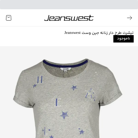
تیشرت طرح دار زنانه جین وست Jeanswest
ناموجود