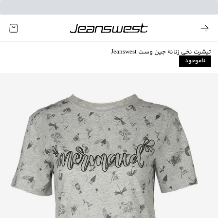
تیشرت نخی زنانه جین وست Jeanswest
ناموجود