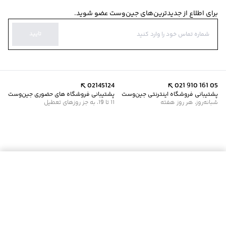
برای اطلاع از جدیدترین‌های جین‌وست عضو شوید.
تایید
02145124
021 910 161 05
پشتیبانی فروشگاه اینترنتی جین‌وست
پشتیبانی فروشگاه های حضوری جین‌وست
شبانه‌روز، هر روز هفته
11 تا 19، به جز روزهای تعطیل
موجود شد خبرم کن