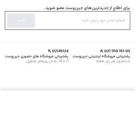
برای اطلاع از جدیدترین‌های جین‌وست عضو شوید.
تایید
02145124
021 910 161 05
پشتیبانی فروشگاه اینترنتی جین‌وست
پشتیبانی فروشگاه های حضوری جین‌وست
شبانه‌روز، هر روز هفته
11 تا 19، به جز روزهای تعطیل
موجود شد خبرم کن