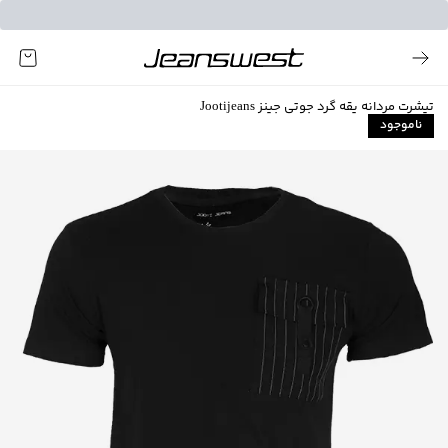
تیشرت مردانه یقه گرد جوتی جینز Jootijeans
ناموجود