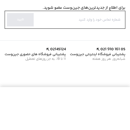
برای اطلاع از جدیدترین‌های جین‌وست عضو شوید.
تایید
02145124
021 910 161 05
پشتیبانی فروشگاه اینترنتی جین‌وست
پشتیبانی فروشگاه های حضوری جین‌وست
شبانه‌روز، هر روز هفته
11 تا 19، به جز روزهای تعطیل
موجود شد خبرم کن