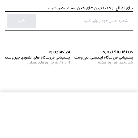
برای اطلاع از جدیدترین‌های جین‌وست عضو شوید.
تایید
02145124
021 910 161 05
پشتیبانی فروشگاه اینترنتی جین‌وست
پشتیبانی فروشگاه های حضوری جین‌وست
شبانه‌روز، هر روز هفته
11 تا 19، به جز روزهای تعطیل
موجود شد خبرم کن