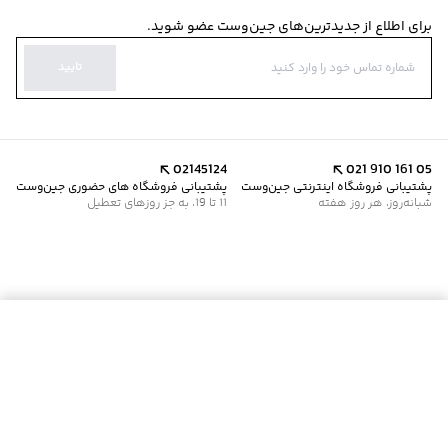
برای اطلاع از جدیدترین‌های جین‌وست عضو شوید.
تایید
02145124
021 910 161 05
پشتیبانی فروشگاه اینترنتی جین‌وست
پشتیبانی فروشگاه های حضوری جین‌وست
شبانه‌روز، هر روز هفته
11 تا 19، به جز روزهای تعطیل
موجود شد خبرم کن