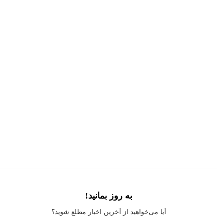
به روز بمانید!
Application error: a
client
-side exception has occurred while loading
آیا می‌خواهید از آخرین اخبار مطلع شوید؟