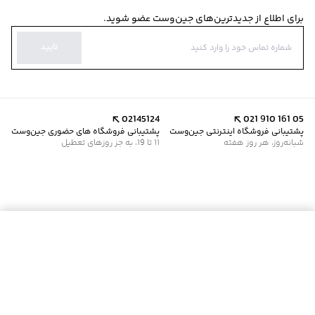
برای اطلاع از جدیدترین‌های جین‌وست عضو شوید.
تایید
02145124
021 910 161 05
پشتیبانی فروشگاه اینترنتی جین‌وست
پشتیبانی فروشگاه های حضوری جین‌وست
شبانه‌روز، هر روز هفته
11 تا 19، به جز روزهای تعطیل
موجود شد خبرم کن