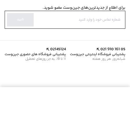
برای اطلاع از جدیدترین‌های جین‌وست عضو شوید.
تایید
02145124
021 910 161 05
پشتیبانی فروشگاه اینترنتی جین‌وست
پشتیبانی فروشگاه های حضوری جین‌وست
شبانه‌روز، هر روز هفته
11 تا 19، به جز روزهای تعطیل
موجود شد خبرم کن