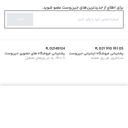
برای اطلاع از جدیدترین‌های جین‌وست عضو شوید.
تایید
02145124
021 910 161 05
پشتیبانی فروشگاه اینترنتی جین‌وست
پشتیبانی فروشگاه های حضوری جین‌وست
شبانه‌روز، هر روز هفته
11 تا 19، به جز روزهای تعطیل
موجود شد خبرم کن