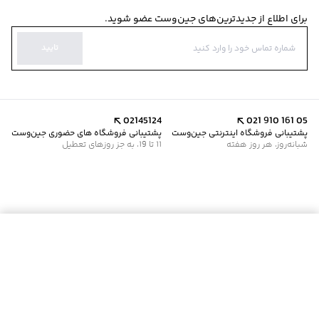
برای اطلاع از جدیدترین‌های جین‌وست عضو شوید.
تایید
02145124
021 910 161 05
پشتیبانی فروشگاه اینترنتی جین‌وست
پشتیبانی فروشگاه های حضوری جین‌وست
شبانه‌روز، هر روز هفته
11 تا 19، به جز روزهای تعطیل
موجود شد خبرم کن