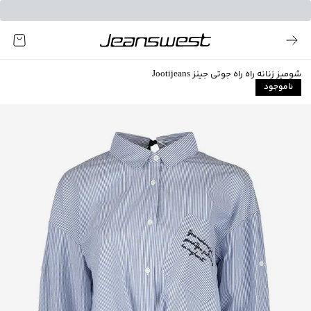
شومیز زنانه راه راه جوتی جینز Jootijeans
ناموجود