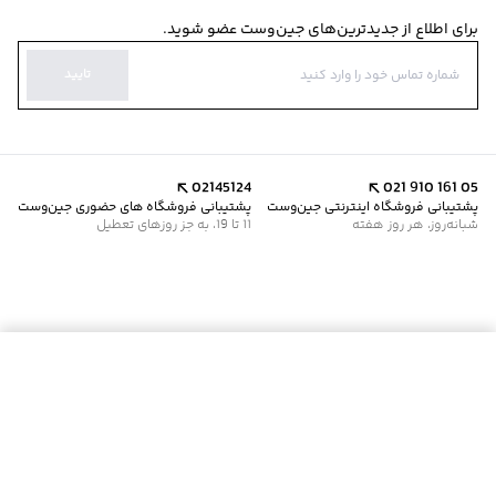
برای اطلاع از جدیدترین‌های جین‌وست عضو شوید.
تایید
02145124
021 910 161 05
پشتیبانی فروشگاه اینترنتی جین‌وست
پشتیبانی فروشگاه های حضوری جین‌وست
شبانه‌روز، هر روز هفته
11 تا 19، به جز روزهای تعطیل
موجود شد خبرم کن