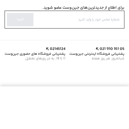
برای اطلاع از جدیدترین‌های جین‌وست عضو شوید.
تایید
02145124
021 910 161 05
پشتیبانی فروشگاه اینترنتی جین‌وست
پشتیبانی فروشگاه های حضوری جین‌وست
شبانه‌روز، هر روز هفته
11 تا 19، به جز روزهای تعطیل
موجود شد خبرم کن