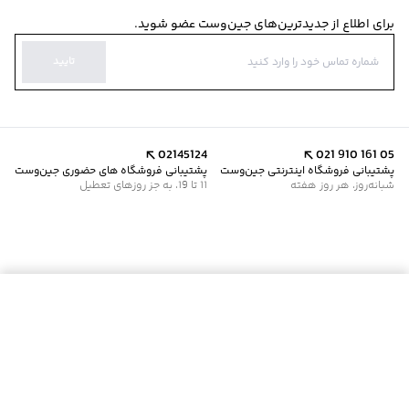
برای اطلاع از جدیدترین‌های جین‌وست عضو شوید.
تایید
02145124
021 910 161 05
پشتیبانی فروشگاه اینترنتی جین‌وست
پشتیبانی فروشگاه های حضوری جین‌وست
شبانه‌روز، هر روز هفته
11 تا 19، به جز روزهای تعطیل
موجود شد خبرم کن