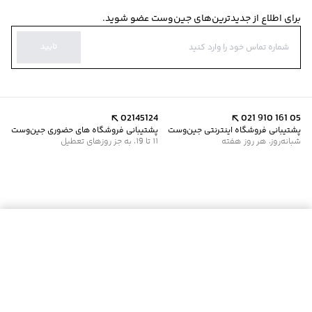
برای اطلاع از جدیدترین‌های جین‌وست عضو شوید.
تایید
02145124
021 910 161 05
پشتیبانی فروشگاه اینترنتی جین‌وست
پشتیبانی فروشگاه های حضوری جین‌وست
شبانه‌روز، هر روز هفته
11 تا 19، به جز روزهای تعطیل
موجود شد خبرم کن