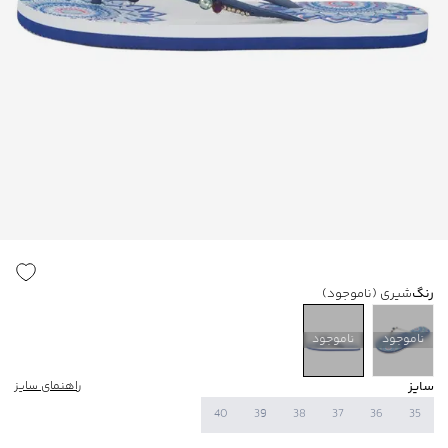
رنگ
شیری
(ناموجود)
ناموجود
ناموجود
سایز
راهنمای سایز
40
39
38
37
36
35