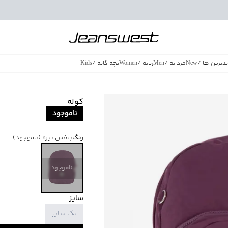
دترین ها
/
New
مردانه
/
Men
زنانه
/
Women
بچه گانه
/
Kids
فروش ویژه
/
azing Sales
کوله
ناموجود
رنگ
بنفش تیره
(ناموجود)
ناموجود
سایز
تک سایز