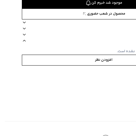
موجود شد خبرم کن
محصول در شعب حضوری
دارد
دسته دارد
زیپ دارد
جیب بیرونی دارد
ترکیب 100 پلی استر
 نشده است.
افزودن نظر
نی
وله
دان
ده استفاده نشود.
دان