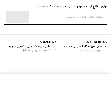
برای اطلاع از جدیدترین‌های جین‌وست عضو شوید.
تایید
02145124
021 910 161 05
پشتیبانی فروشگاه اینترنتی جین‌وست
پشتیبانی فروشگاه های حضوری جین‌وست
شبانه‌روز، هر روز هفته
11 تا 19، به جز روزهای تعطیل
موجود شد خبرم کن