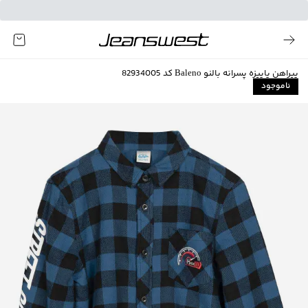
پیراهن پاییزه پسرانه بالنو Baleno کد 82934005
ناموجود