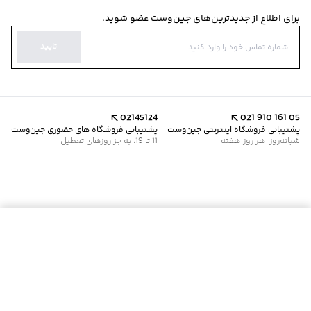
برای اطلاع از جدیدترین‌های جین‌وست عضو شوید.
تایید
02145124
021 910 161 05
پشتیبانی فروشگاه اینترنتی جین‌وست
پشتیبانی فروشگاه های حضوری جین‌وست
شبانه‌روز، هر روز هفته
11 تا 19، به جز روزهای تعطیل
موجود شد خبرم کن