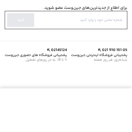
برای اطلاع از جدیدترین‌های جین‌وست عضو شوید.
تایید
02145124
021 910 161 05
پشتیبانی فروشگاه اینترنتی جین‌وست
پشتیبانی فروشگاه های حضوری جین‌وست
شبانه‌روز، هر روز هفته
11 تا 19، به جز روزهای تعطیل
موجود شد خبرم کن