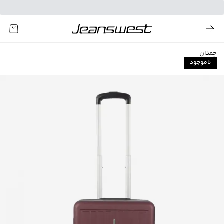
چمدان
ناموجود