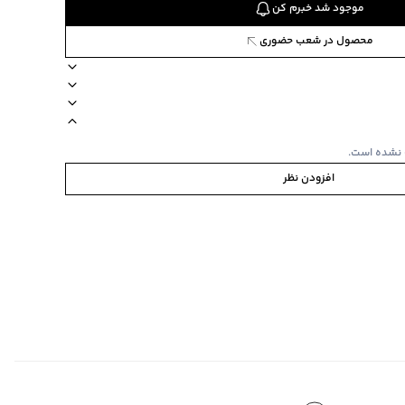
موجود شد خبرم کن
محصول در شعب حضوری
82978
ناسب برای بانوان
امکان استفاده از سفیدکننده ندارد
برند jooti jeans
 نشده است.
ی، با بافت متوسط
افزودن نظر
ده
:
ندارد
های هندسی
وزی شده
 مربعی و مثلثی
ای دوستانه