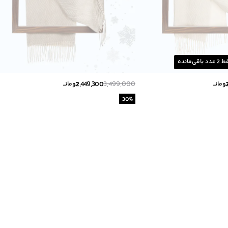
ط
2
عدد باقی‌مانده
2,449,300
3,499,000
ومانــ
تومانــ
30
%