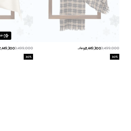
فق
2,449,300
3,499,000
2,449,300
3,499,000
تومانــ
ت
30
%
30
%