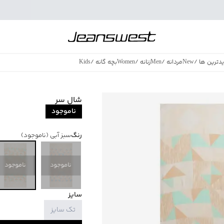
دترین ها
/
New
مردانه
/
Men
زنانه
/
Women
بچه گانه
/
Kids
فروش ویژه
/
azing Sales
شال سر
ناموجود
رنگ
سبز آبی
(ناموجود)
ناموجود
ناموجود
سایز
تک سایز