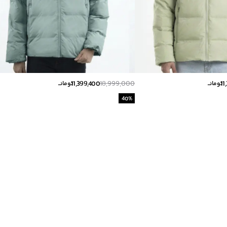
11,399,400
18,999,000
11
تومانــ
تومانــ
40
%