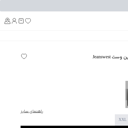
Am
 Jeanswest
راهنمای سایز
XXL