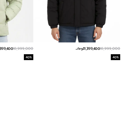
,399,400
18,999,000
11,399,400
18,999,000
تومانــ
40
%
40
%