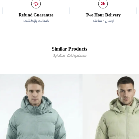
سایر توضیحات
:
در هنگام ش
کاربرد :
روزمره
صاف پهن شود.
Refund Guarantee
Two Hour Delivery
زیر گروه
:
کاپشن
برند
:
Jeanswest
ارسال ۲ ساعته
ضمانت بازگشت
کشور سازنده
:
ایران
زیر گروه
:
کاپشن
Similar Products
محصولات مشابه