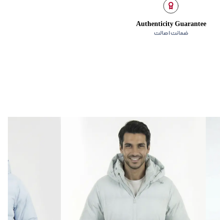
ستن زیپ لباس را ببندید تا به الیاف پارچه آسیبی وارد نشود. روی سطح
Authenticity Guarantee
ضمانت اصالت