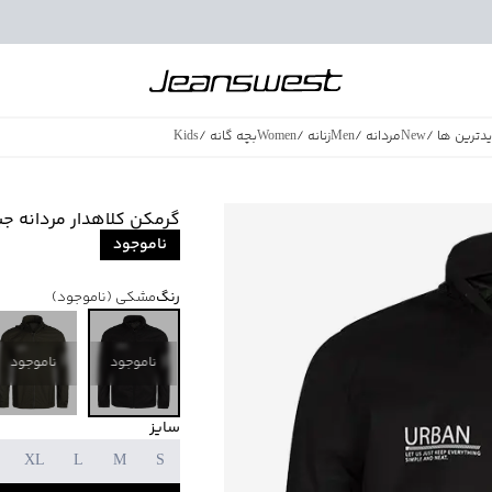
دترین ها
/
New
مردانه
/
Men
زنانه
/
Women
بچه گانه
/
Kids
فروش ویژه
/
azing Sales
گرمکن کلاهدار مردانه جین وست
ناموجود
رنگ
مشکی
(ناموجود)
ناموجود
ناموجود
سایز
XL
L
M
S