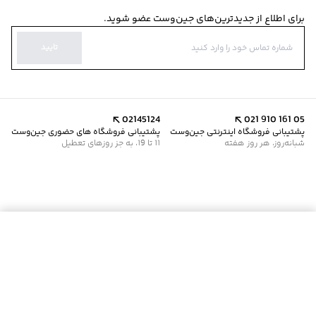
برای اطلاع از جدیدترین‌های جین‌وست عضو شوید.
تایید
02145124
021 910 161 05
پشتیبانی فروشگاه اینترنتی جین‌وست
پشتیبانی فروشگاه های حضوری جین‌وست
شبانه‌روز، هر روز هفته
11 تا 19، به جز روزهای تعطیل
موجود شد خبرم کن