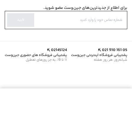
برای اطلاع از جدیدترین‌های جین‌وست عضو شوید.
تایید
02145124
021 910 161 05
پشتیبانی فروشگاه اینترنتی جین‌وست
پشتیبانی فروشگاه های حضوری جین‌وست
شبانه‌روز، هر روز هفته
11 تا 19، به جز روزهای تعطیل
موجود شد خبرم کن