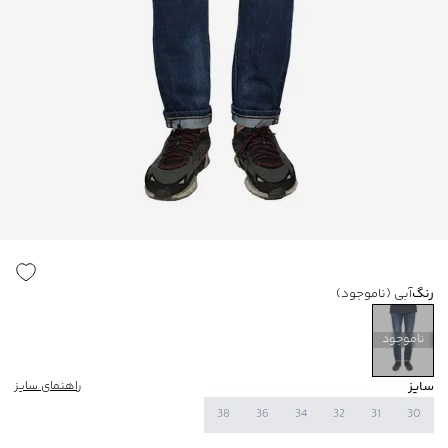
رنگ
آبی
(ناموجود)
ناموجود
سایز
راهنمای سایز
38
36
34
32
31
30