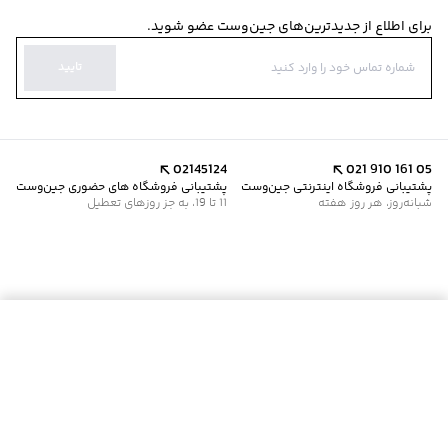
برای اطلاع از جدیدترین‌های جین‌وست عضو شوید.
تایید
02145124
021 910 161 05
پشتیبانی فروشگاه اینترنتی جین‌وست
پشتیبانی فروشگاه های حضوری جین‌وست
شبانه‌روز، هر روز هفته
11 تا 19، به جز روزهای تعطیل
موجود شد خبرم کن