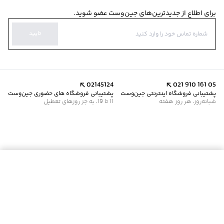
برای اطلاع از جدیدترین‌های جین‌وست عضو شوید.
تایید
02145124
021 910 161 05
پشتیبانی فروشگاه اینترنتی جین‌وست
پشتیبانی فروشگاه های حضوری جین‌وست
شبانه‌روز، هر روز هفته
11 تا 19، به جز روزهای تعطیل
موجود شد خبرم کن