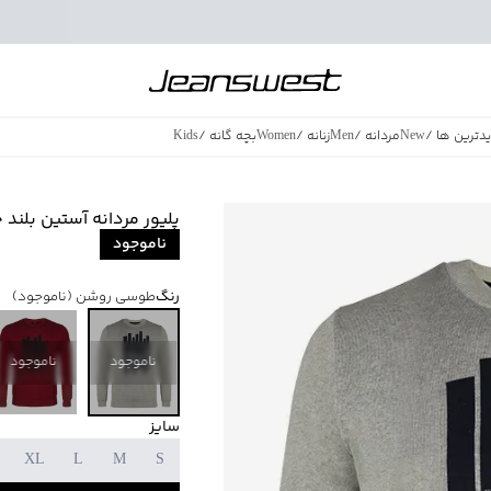
دترین ها
/
New
مردانه
/
Men
زنانه
/
Women
بچه گانه
/
Kids
فروش ویژه
/
azing Sales
پلیور مردانه آستین بلند جین و
ناموجود
رنگ
طوسی روشن
(ناموجود)
ناموجود
ناموجود
سایز
XL
L
M
S