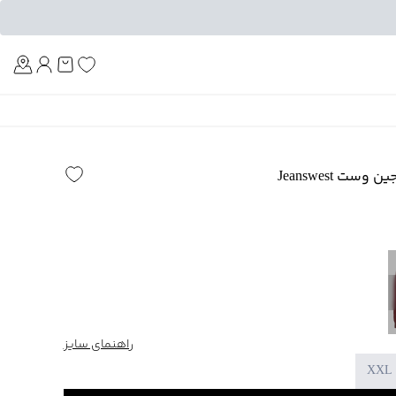
Am
ست Jeanswest
راهنمای سایز
XXL