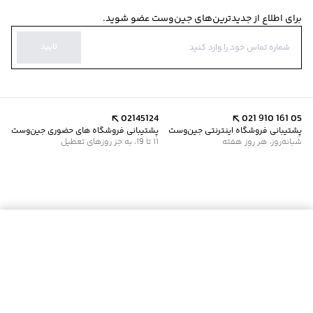
برای اطلاع از جدیدترین‌های جین‌وست عضو شوید.
تایید
02145124
021 910 161 05
پشتیبانی فروشگاه اینترنتی جین‌وست
پشتیبانی فروشگاه های حضوری جین‌وست
شبانه‌روز، هر روز هفته
11 تا 19، به جز روزهای تعطیل
موجود شد خبرم کن