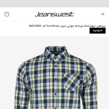
پیراهن چهارخانه مردانه جوتی جینز JootiJeans کد 84531910
ناموجود