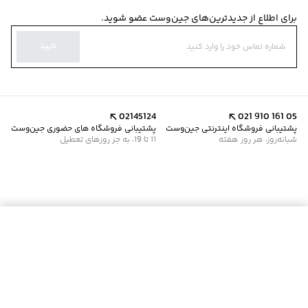
برای اطلاع از جدیدترین‌های جین‌وست عضو شوید.
تایید
02145124
021 910 161 05
پشتیبانی فروشگاه اینترنتی جین‌وست
پشتیبانی فروشگاه های حضوری جین‌وست
شبانه‌روز، هر روز هفته
11 تا 19، به جز روزهای تعطیل
موجود شد خبرم کن