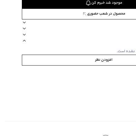
موجود شد خبرم کن
محصول در شعب حضوری
84793
ناسب برای فصول سرد
برند جوتی جینز
آستین کوتاه
نوع شستشو دستی
 نشده است.
افزودن نظر
‌گراد
ین لباس طرح دار است.
ی‌گراد
ده
:
ندارد