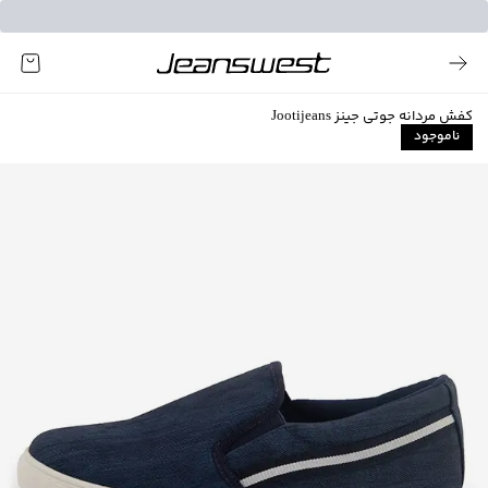
کفش مردانه جوتی جینز Jootijeans
ناموجود