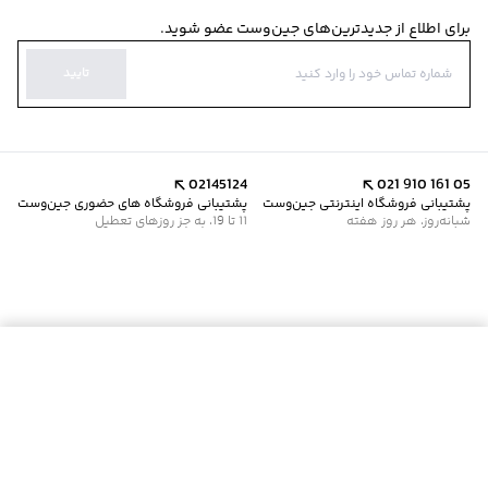
برای اطلاع از جدیدترین‌های جین‌وست عضو شوید.
تایید
02145124
021 910 161 05
پشتیبانی فروشگاه اینترنتی جین‌وست
پشتیبانی فروشگاه های حضوری جین‌وست
شبانه‌روز، هر روز هفته
11 تا 19، به جز روزهای تعطیل
موجود شد خبرم کن