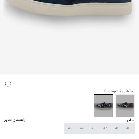
رنگ
آبی
(ناموجود)
ناموجود
ناموجود
سایز
راهنمای سایز
45
44
43
42
41
40