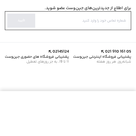
برای اطلاع از جدیدترین‌های جین‌وست عضو شوید.
تایید
02145124
021 910 161 05
پشتیبانی فروشگاه اینترنتی جین‌وست
پشتیبانی فروشگاه های حضوری جین‌وست
شبانه‌روز، هر روز هفته
11 تا 19، به جز روزهای تعطیل
موجود شد خبرم کن