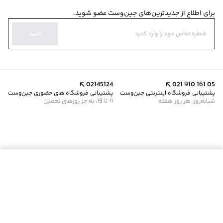
برای اطلاع از جدیدترین‌های جین‌وست عضو شوید.
تایید
02145124
021 910 161 05
پشتیبانی فروشگاه اینترنتی جین‌وست
پشتیبانی فروشگاه های حضوری جین‌وست
شبانه‌روز، هر روز هفته
11 تا 19، به جز روزهای تعطیل
موجود شد خبرم کن