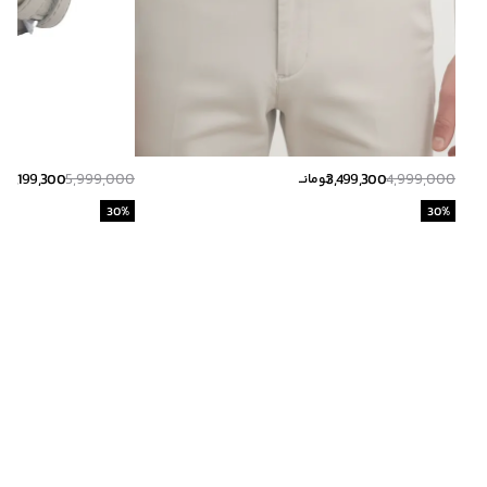
4,199,300
5,999,000
3,499,300
4,999,000
تومانــ
توم
30
%
30
%