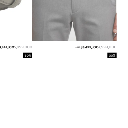
4,199,300
5,999,000
3,499,300
4,999,000
تومانــ
ت
30
%
30
%