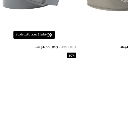
فقط
2
عدد باقی‌مانده
4,199,300
5,999,000
ومانــ
تومانــ
30
%