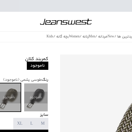
دترین ها
/
New
مردانه
/
Men
زنانه
/
Women
بچه گانه
/
Kids
فروش ویژه
/
azing Sales
کمربند کتان
ناموجود
رنگ
طوسی یشمی
(ناموجود)
ناموجود
ناموجود
سایز
XL
L
M