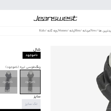
دترین ها
/
New
مردانه
/
Men
زنانه
/
Women
بچه گانه
/
Kids
فروش ویژه
/
azing Sales
شال
ناموجود
رنگ
طوسی تیره
(ناموجود)
ناموجود
ناموجود
سایز
تک سایز