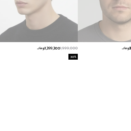
1,399,300
1,999,000
تومانــ
تومانــ
30
%