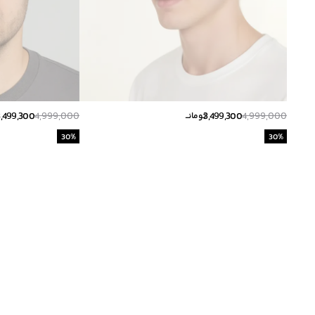
3,499,300
4,999,000
3,499,300
4,999,000
تومانــ
30
%
30
%