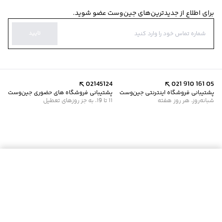
برای اطلاع از جدیدترین‌های جین‌وست عضو شوید.
تایید
02145124
021 910 161 05
پشتیبانی فروشگاه اینترنتی جین‌وست
پشتیبانی فروشگاه های حضوری جین‌وست
شبانه‌روز، هر روز هفته
11 تا 19، به جز روزهای تعطیل
موجود شد خبرم کن