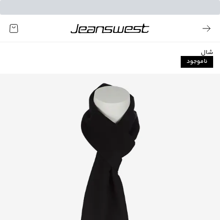
شال
ناموجود