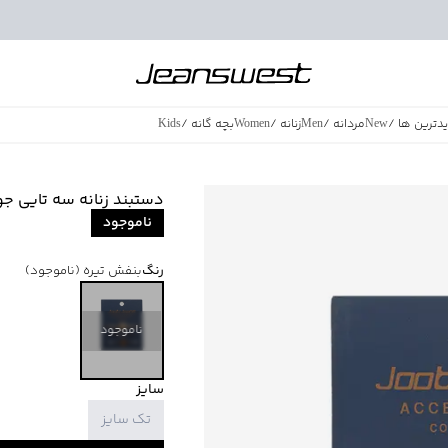
دترین ها
/
New
مردانه
/
Men
زنانه
/
Women
بچه گانه
/
Kids
فروش ویژه
/
azing Sales
دستبند زنانه سه تایی جوتی جینز 
ناموجود
رنگ
بنفش تیره
(ناموجود)
ناموجود
سایز
تک سایز