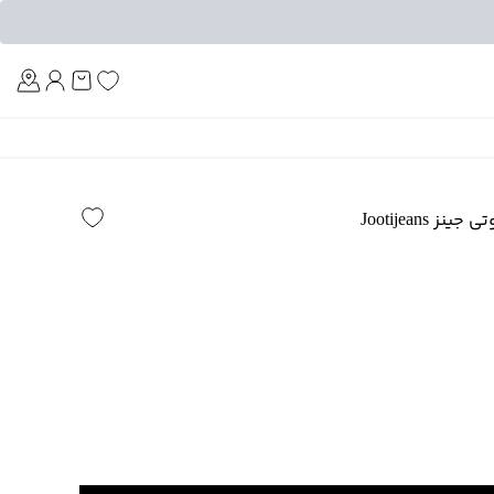
Am
Jootijeans