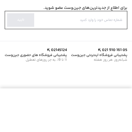
برای اطلاع از جدیدترین‌های جین‌وست عضو شوید.
تایید
02145124
021 910 161 05
پشتیبانی فروشگاه اینترنتی جین‌وست
پشتیبانی فروشگاه های حضوری جین‌وست
شبانه‌روز، هر روز هفته
11 تا 19، به جز روزهای تعطیل
موجود شد خبرم کن